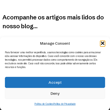
Acompanhe os artigos mais lidos do
nosso blog…
Manage Consent
Para fornecer uma melhor experiência, usamos tecnologias como cookies para armazenar
e/ou acessar informações do dispositivo. Caso você concorde com o nosso uso dessas
tecnologias, nos permitirá processar dados como comportamento de navegação ou IDs
exclusivos neste site. Caso você não concorde, isso pode afetar adversamente certos
recursos e funções.
Accept
© 2014 – 2026 | Appus HR Analytics – www.appus.com –
contato@appus.com
|
Todos os direitos reservados.
Deny
Política de Cookies
Política de Privacidade