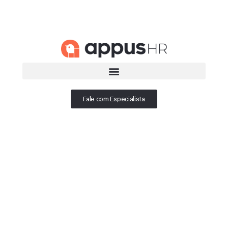
Fale com Especialista
A tecnologia e o apoio que a sua Gestão
de Pessoas precisa
Oferecemos soluções completas em
consultoria e plataforma de RH para
transformar o seu ambiente corporativo.