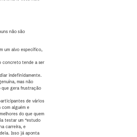
omuns não são
m um alvo específico,
concreto tende a ser
iar indefinidamente.
genuína, mas não
o que gera frustração
participantes de vários
m com alguém e
 melhores do que quem
ia testar um “estudo
a carreira, e
deia. Isso já aponta