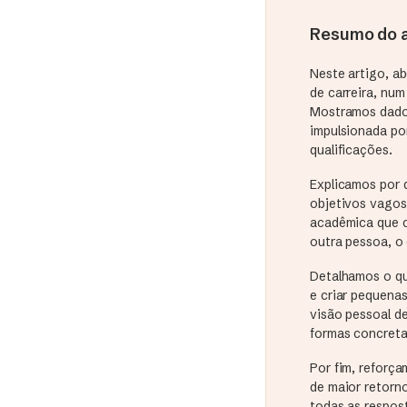
Resumo do a
Neste artigo, a
de carreira, num
Mostramos dados
impulsionada por
qualificações.
Explicamos por 
objetivos vagos
acadêmica que c
outra pessoa, o
Detalhamos o que
e criar pequena
visão pessoal d
formas concreta
Por fim, reforç
de maior retorn
todas as respos