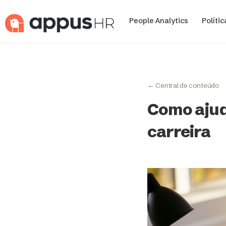
People Analytics
Políti
← Central de conteúdo
Como ajud
carreira