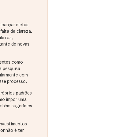
alcançar metas
falta de clareza.
leiros,
stante de novas
rrentes como
a pesquisa
ularmente com
sse processo.
próprios padrões
omo impor uma
Também sugerimos
 investimentos
or não é ter