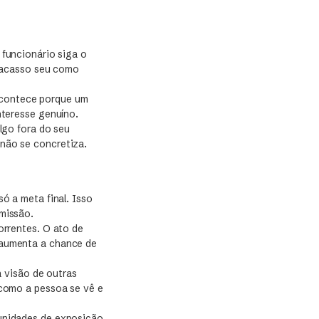
 funcionário siga o
fracasso seu como
acontece porque um
nteresse genuíno.
lgo fora do seu
não se concretiza.
ó a meta final. Isso
missão.
orrentes. O ato de
 aumenta a chance de
 visão de outras
 como a pessoa se vê e
tunidades de exposição