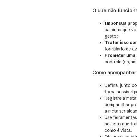
O que não funcion
Impor sua própr
caminho que voc
gestor.
Tratar isso co
formulário de a
Prometer uma 
controle (orçam
Como acompanhar s
Defina, junto co
torna possível 
Registre a meta
compartilhar pr
a meta ser alca
Use ferramenta
pessoas que tra
como é vista.
Observe sinais 