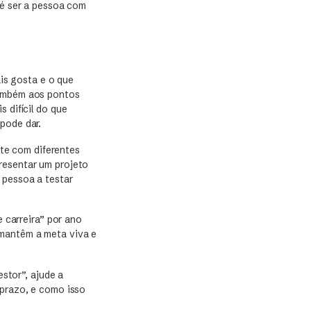
 é ser a pessoa com
is gosta e o que
também aos pontos
 difícil do que
pode dar.
te com diferentes
resentar um projeto
 pessoa a testar
 carreira” por ano
 mantêm a meta viva e
stor”, ajude a
 prazo, e como isso