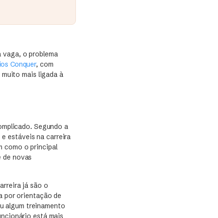
a vaga, o problema
ios Conquer
, com
á muito mais ligada à
 complicado. Segundo a
 e estáveis na carreira
m como o principal
e de novas
rreira já são o
a por orientação de
eu algum treinamento
uncionário está mais