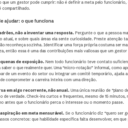
o que um gestor pode cumprir: não é definir a meta pelo funcionário,
é compartilhado.
e ajudar: o que funciona
padrões, não a inventar uma resposta.
Pergunte o que a pessoa ma
 atual, e sobre quais áreas ela sente curiosidade. Preste atenção 
não reconheça sozinha. Identificar uma força própria costuma ser mais
eza, então essa é uma das contribuições mais valiosas que um gestor 
equenas de exposição.
Nem todo funcionário teve contato suficien
a saber o que realmente quer. Uma “micro-rotação” informal, como ap
ipar de um evento do setor ou integrar um comitê temporário, ajuda a
s de comprometer a carreira inteira com uma direção.
sa em algo recorrente, não anual.
Uma única reunião de “plano de
o de verdade. Check-ins curtos e frequentes, mesmo de 15 minutos,
mo antes que o funcionário perca o interesse ou o momento passe.
 aspiração em meta mensurável.
Se o funcionário diz “quero ser ge
assos concretos: que habilidade específica falta desenvolver, em que