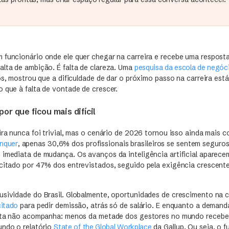
 funcionário onde ele quer chegar na carreira e recebe uma respost
alta de ambição. É falta de clareza. Uma
pesquisa da escola de negóc
ros, mostrou que a dificuldade de dar o próximo passo na carreira est
 que à falta de vontade de crescer.
or que ficou mais difícil
ira nunca foi trivial, mas o cenário de 2026 tornou isso ainda mais
nquer
, apenas 30,6% dos profissionais brasileiros se sentem seguros
 imediata de mudança. Os avanços da inteligência artificial aparece
 citado por 47% dos entrevistados, seguido pela exigência crescent
usividade do Brasil. Globalmente, oportunidades de crescimento na ca
citado
para pedir demissão, atrás só de salário. E enquanto a demand
ferta não acompanha: menos da metade dos gestores no mundo receb
undo o relatório
State of the Global Workplace
da Gallup. Ou seja, o f