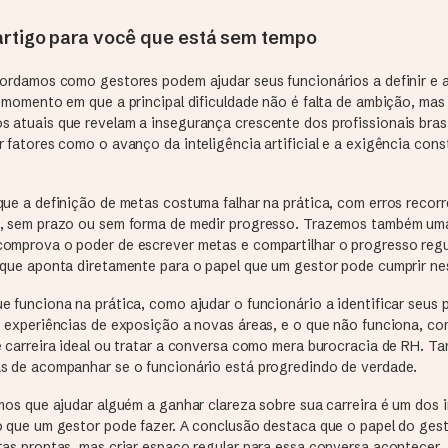
rtigo para você que está sem tempo
bordamos como gestores podem ajudar seus funcionários a definir e 
 momento em que a principal dificuldade não é falta de ambição, mas 
 atuais que revelam a insegurança crescente dos profissionais brasi
 fatores como o avanço da inteligência artificial e a exigência con
que a definição de metas costuma falhar na prática, com erros reco
, sem prazo ou sem forma de medir progresso. Trazemos também um
omprova o poder de escrever metas e compartilhar o progresso reg
 que aponta diretamente para o papel que um gestor pode cumprir ne
 funciona na prática, como ajudar o funcionário a identificar seus 
s experiências de exposição a novas áreas, e o que não funciona, c
e carreira ideal ou tratar a conversa como mera burocracia de RH. 
s de acompanhar se o funcionário está progredindo de verdade.
amos que ajudar alguém a ganhar clareza sobre sua carreira é um dos
o que um gestor pode fazer. A conclusão destaca que o papel do gest
tas prontas, mas criar espaço regular para essa conversa acontecer.