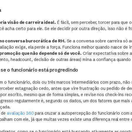
a
ia visão de carreira ideal.
É fácil, sem perceber, torcer para que o
ê acha certo para ele. Se ele decidir por outra direção, isso não é 
mo conversa burocrática de RH.
Se a conversa sobre carreira só 
valiação exige, ela perde a força. Funciona melhor quando nasce de i
promoção que não depende só de você.
Criar expectativa sobre a
ento, headcount, decisão de outras áreas) mina a confiança quando 
e o funcionário está progredindo
m o funcionário, dois ou três marcos intermediários com prazo, não s
perceber estagnação cedo, antes que vire frustração ou pedido de de
 por escrito, mesmo que de forma simples, e revise nos check-ins rec
ogresso regularmente é, segundo os dados, um dos fatores que mais
nçada.
s de
avaliação 360
para cruzar a autopercepção do funcionário com a
balham com ele, já que muitas vezes existe uma diferença real entre
indiretos, como se o funcionário está buscando ativamente as opor