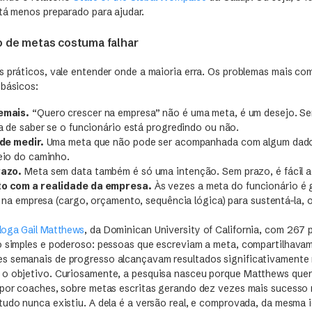
stá menos preparado para ajudar.
o de metas costuma falhar
s práticos, vale entender onde a maioria erra. Os problemas mais c
 básicos:
emais.
“Quero crescer na empresa” não é uma meta, é um desejo. Se
a de saber se o funcionário está progredindo ou não.
de medir.
Uma meta que não pode ser acompanhada com algum dado 
eio do caminho.
razo.
Meta sem data também é só uma intenção. Sem prazo, é fácil ad
o com a realidade da empresa.
Às vezes a meta do funcionário é 
 na empresa (cargo, orçamento, sequência lógica) para sustentá-la, 
loga Gail Matthews
, da Dominican University of California, com 267 
o simples e poderoso: pessoas que escreviam a meta, compartilhava
s semanais de progresso alcançavam resultados significativamente
o objetivo. Curiosamente, a pesquisa nasceu porque Matthews quer
 por coaches, sobre metas escritas gerando dez vezes mais sucesso n
udo nunca existiu. A dela é a versão real, e comprovada, da mesma i