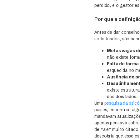
perdido, e o gestor e
Por que a definiçã
Antes de dar conselho
sofisticados, são bem
Metas vagas d
não existe form
Falta de forma 
esquecida no m
Ausência de p
Desalinhament
existe estrutura
dos dois lados.
Uma
pesquisa da psicó
países, encontrou alg
mandavam atualizaçõe
apenas pensava sobre 
de Yale” muito citado
descobriu que esse est