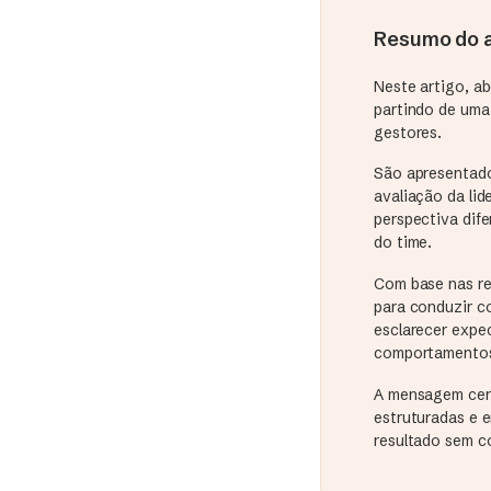
Resumo do a
Neste artigo, a
partindo de uma 
gestores.
São apresentado
avaliação da li
perspectiva dif
do time.
Com base nas re
para conduzir c
esclarecer expe
comportamentos 
A mensagem cent
estruturadas e 
resultado sem c