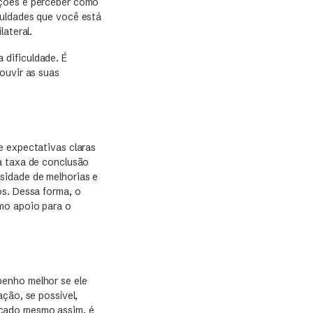
pções e perceber como
culdades que você está
lateral.
 dificuldade. É
ouvir as suas
e expectativas claras
a taxa de conclusão
sidade de melhorias e
os. Dessa forma, o
omo apoio para o
enho melhor se ele
ção, se possível,
nçado mesmo assim, é