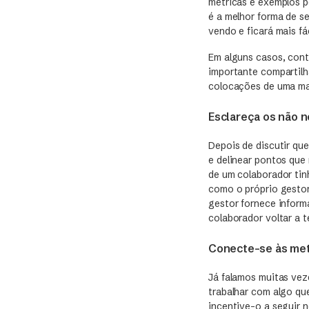
métricas e exemplos p
é a melhor forma de s
vendo e ficará mais fá
Em alguns casos, cont
importante compartilh
colocações de uma man
Esclareça os não n
Depois de discutir qu
e delinear pontos que
de um colaborador tin
como o próprio gestor
gestor fornece inform
colaborador voltar a t
Conecte-se às met
Já falamos muitas vez
trabalhar com algo que
incentive-o a seguir