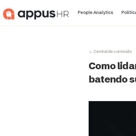
People Analytics
Políti
← Central de conteúdo
Como lida
batendo s