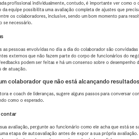
cada profissional individualmente, contudo, é importante ver como o
 da equipe possibilita uma avaliação completa de ajustes que precis
entre os colaboradores, inclusive, sendo um bom momento para reso
o se necessário.
us
s as pessoas envolvidas no dia a dia do colaborador são convidadas 
entes externos que não fazem parte do corpo de funcionários do neg
feedbacks podem ser feitas e há um consenso sobre o desempenho 
s de atuação.
um colaborador que não está alcançando resultado
ltora e coach de lideranças, sugere alguns passos para conversar c
ndo como o esperado.
 contar
a sua avaliação, pergunte ao funcionário como ele acha que está se 
uma etapa de autoavaliação antes de expor a sua própria avaliação. L