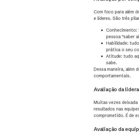
Com foco para além d
e líderes. São três pil
Conhecimento: t
pessoa “saber a
Habilidade: tud
prática o seu c
Atitude: tudo a
sabe.
Dessa maneira, além d
comportamentais.
Avaliação da lider
Muitas vezes deixada 
resultados nas equipe
comprometido. É de ex
Avaliação da equi