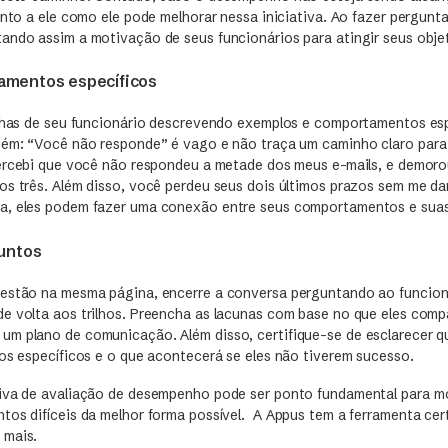
unto a ele como ele pode melhorar nessa iniciativa. Ao fazer pergun
ando assim a motivação de seus funcionários para atingir seus obje
amentos específicos
alhas de seu funcionário descrevendo exemplos e comportamentos es
uém: “Você não responde” é vago e não traça um caminho claro par
Percebi que você não respondeu a metade dos meus e-mails, e demor
os três. Além disso, você perdeu seus dois últimos prazos sem me dar
a, eles podem fazer uma conexão entre seus comportamentos e suas
juntos
estão na mesma página, encerre a conversa perguntando ao funcion
e volta aos trilhos. Preencha as lacunas com base no que eles comp
m plano de comunicação. Além disso, certifique-se de esclarecer 
dos específicos e o que acontecerá se eles não tiverem sucesso.
iva de avaliação de desempenho pode ser ponto fundamental para m
tos difíceis da melhor forma possível. A Appus tem a ferramenta cert
 mais.