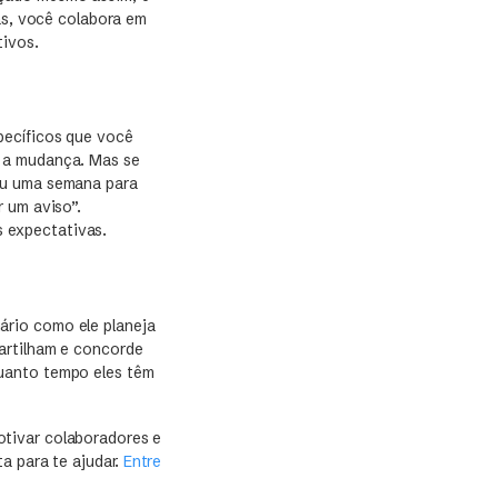
tas, você colabora em
tivos.
pecíficos que você
a a mudança. Mas se
ou uma semana para
 um aviso”.
 expectativas.
ário como ele planeja
artilham e concorde
quanto tempo eles têm
otivar colaboradores e
a para te ajudar.
Entre