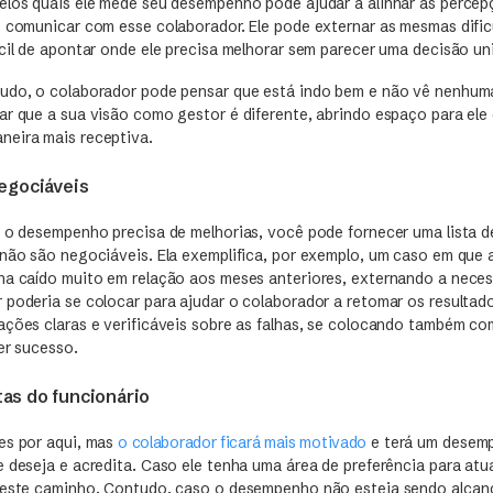
elos quais ele mede seu desempenho pode ajudar a alinhar as perce
e comunicar com esse colaborador. Ele pode externar as mesmas difi
cil de apontar onde ele precisa melhorar sem parecer uma decisão uni
udo, o colaborador pode pensar que está indo bem e não vê nenhuma
ar que a sua visão como gestor é diferente, abrindo espaço para ele 
eira mais receptiva.
egociáveis
e o desempenho precisa de melhorias, você pode fornecer uma lista d
 não são negociáveis. Ela exemplifica, por exemplo, um caso em que 
ha caído muito em relação aos meses anteriores, externando a neces
 poderia se colocar para ajudar o colaborador a retomar os resultad
ações claras e verificáveis sobre as falhas, se colocando também c
er sucesso.
as do funcionário
es por aqui, mas
o colaborador ficará mais motivado
e terá um desemp
 deseja e acredita. Caso ele tenha uma área de preferência para atua
 neste caminho. Contudo, caso o desempenho não esteja sendo alca