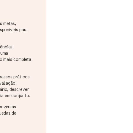
s metas,
sponíveis para
ências,
e uma
ão mais completa
passos práticos
valiação,
ário, descrever
ia em conjunto.
onversas
quedas de