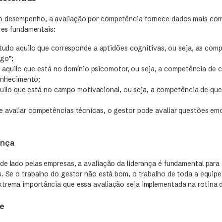
o desempenho, a avaliação por competência fornece dados mais com
ares fundamentais:
udo aquilo que corresponde a aptidões cognitivas, ou seja, as com
lgo”;
o aquilo que está no domínio psicomotor, ou seja, a competência de 
onhecimento;
quilo que está no campo motivacional, ou seja, a competência de quer
e avaliar competências técnicas, o gestor pode avaliar questões em
ança
de lado pelas empresas, a avaliação da liderança é fundamental para
s. Se o trabalho do gestor não está bom, o trabalho de toda a equipe
trema importância que essa avaliação seja implementada na rotina 
pe