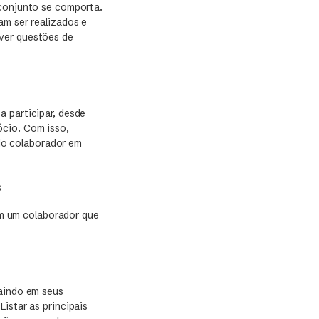
 conjunto se comporta.
am ser realizados e
lver questões de
a participar, desde
ócio. Com isso,
do colaborador em
s
om um colaborador que
saindo em seus
istar as principais