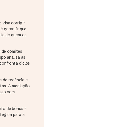
visa corrigir
é garantir que
nte de quem os
o de comitês
upo analisa as
confronta ciclos
és de recência e
otas. A mediação
esso com
nto de bônus e
tégica para a