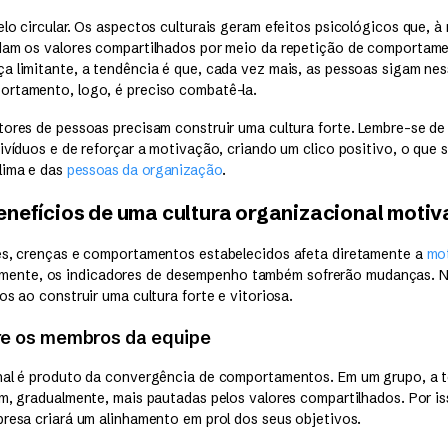
lo circular. Os aspectos culturais geram efeitos psicológicos que, 
dam os valores compartilhados por meio da repetição de comportame
a limitante, a tendência é que, cada vez mais, as pessoas sigam nes
rtamento, logo, é preciso combatê-la.
tores de pessoas precisam construir uma cultura forte. Lembre-se de 
ivíduos e de reforçar a motivação, criando um clico positivo, o que 
lima e das
pessoas da organização
.
enefícios de uma cultura organizacional moti
es, crenças e comportamentos estabelecidos afeta diretamente a
mo
almente, os indicadores de desempenho também sofrerão mudanças. N
os ao construir uma cultura forte e vitoriosa.
re os membros da equipe
nal é produto da convergência de comportamentos. Em um grupo, a t
am, gradualmente, mais pautadas pelos valores compartilhados. Por is
presa criará um alinhamento em prol dos seus objetivos.