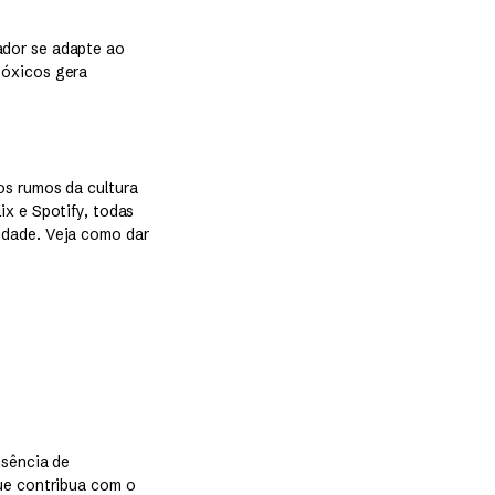
ador se adapte ao
tóxicos gera
os rumos da cultura
ix e Spotify, todas
idade. Veja como dar
usência de
que contribua com o