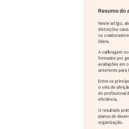
Resumo do a
Neste artigo, a
distorções causa
os colaboradore
lidera.
A calibragem oc
formados por ge
avaliações em c
anteriores para 
Entre os princip
o viés de afeiçã
do profissional
eficiência.
O resultado prá
planos de desen
organização.