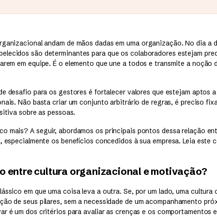
rganizacional andam de mãos dadas em uma organização. No dia a di
elecidos são determinantes para que os colaboradores estejam pre
harem em equipe. É o elemento que une a todos e transmite a noção 
de desafio para os gestores é fortalecer valores que estejam aptos a
nais. Não basta criar um conjunto arbitrário de regras, é preciso fixa
sitiva sobre as pessoas.
o mais? A seguir, abordamos os principais pontos dessa relação en
l, especialmente os benefícios concedidos à sua empresa. Leia este 
ão entre cultura organizacional e motivação?
ássico em que uma coisa leva a outra. Se, por um lado, uma cultura 
ução de seus pilares, sem a necessidade de um acompanhamento próx
ar é um dos critérios para avaliar as crenças e os comportamentos e