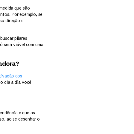
à medida que são
ntos. Por exemplo, se
sa direção e
buscar pilares
só será viável com uma
vadora?
tivação dos
o dia a dia você
endência é que as
so, ao se desenhar o