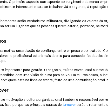
ente. O primeiro aspecto corresponde ao surgimento da marca empr
cialmente interessante para se trabalhar. Já o segundo, à reputação
aboradores serão verdadeiros militantes, divulgando os valores da o
esa ser um lugar em que as pessoas querem estar e, portanto, se mot
ros
nal motiva uma relação de confiança entre empresa e contratado. Co
alores, o profissional estará mais aberto para conceder feedbacks si
upo.
to importante para gestão. O negócio, muitas vezes, está submetido
reendidas com uma visão de cima para baixo. Em muitos casos, a in
 com quem está na linha de frente, fruto de uma comunicação produt
over
tre motivação e cultura organizacional também é responsável por re
a. Isso porque, as principais causas de
turnover
serão diretamente 