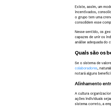
Existe, assim, um mode
incentivados, consoli
o grupo tem uma crenç
consolidem esse compo
Nesse sentido, os ges
capazes de unir os ind
análise adequada do c
Quais são os b
Se o sistema de valor
colaboradores
, natur
notará alguns benefíci
Alinhamento ent
A cultura organizacio
ações individuais sej
sistema correto, a em