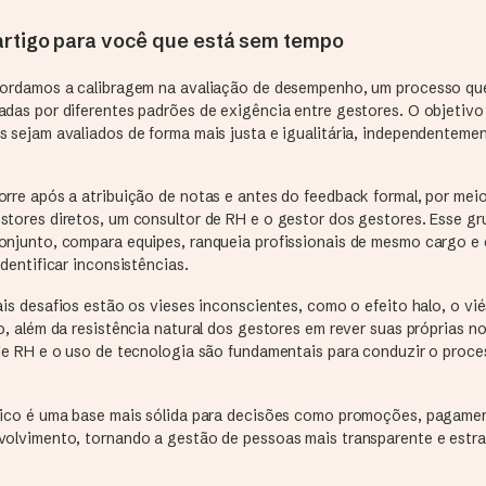
rtigo para você que está sem tempo
bordamos a calibragem na avaliação de desempenho, um processo que 
das por diferentes padrões de exigência entre gestores. O objetivo 
s sejam avaliados de forma mais justa e igualitária, independenteme
orre após a atribuição de notas e antes do feedback formal, por mei
stores diretos, um consultor de RH e o gestor dos gestores. Esse gr
onjunto, compara equipes, ranqueia profissionais de mesmo cargo e 
identificar inconsistências.
ais desafios estão os vieses inconscientes, como o efeito halo, o vi
o, além da resistência natural dos gestores em rever suas próprias n
 de RH e o uso de tecnologia são fundamentais para conduzir o proc
tico é uma base mais sólida para decisões como promoções, pagame
volvimento, tornando a gestão de pessoas mais transparente e estra