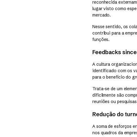
reconhecida externam
lugar visto como espe
mercado.
Nesse sentido, os col
contribui para a empr
funções.
Feedbacks since
A cultura organizacio
identificado com os v
para o benefício do gr
Trata-se de um elemen
dificilmente são comp
reuniões ou pesquisas
Redução do turn
A soma de esforços en
nos quadros da empres