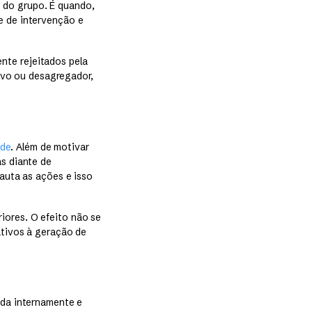
 do grupo. É quando,
e de intervenção e
nte rejeitados pela
vo ou desagregador,
ade
. Além de motivar
as diante de
pauta as ações e isso
iores. O efeito não se
ativos à geração de
ada internamente e