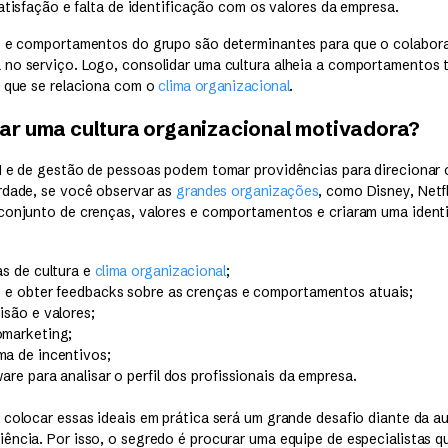
satisfação e falta de identificação com os valores da empresa.
s e comportamentos do grupo são determinantes para que o colabor
no serviço. Logo, consolidar uma cultura alheia a comportamentos 
, que se relaciona com o
clima organizacional
.
ar uma cultura organizacional motivadora?
H e de gestão de pessoas podem tomar providências para direcionar 
rdade, se você observar as
grandes organizações
, como Disney, Netfl
conjunto de crenças, valores e comportamentos e criaram uma ident
as de cultura e
clima organizacional
;
as e obter feedbacks sobre as crenças e comportamentos atuais;
visão e valores;
omarketing;
ma de incentivos;
ware para analisar o perfil dos profissionais da empresa.
 colocar essas ideais em prática será um grande desafio diante da a
ência. Por isso, o segredo é procurar uma equipe de especialistas 