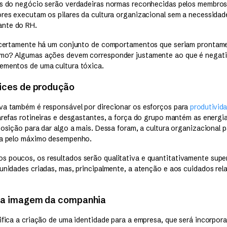
ns do negócio serão verdadeiras normas reconhecidas pelos membros
ores executam os pilares da cultura organizacional sem a necessidad
nte do RH.
, certamente há um conjunto de comportamentos que seriam prontame
smo? Algumas ações devem corresponder justamente ao que é negati
ementos de uma cultura tóxica.
dices de produção
va também é responsável por direcionar os esforços para
produtivid
arefas rotineiras e desgastantes, a força do grupo mantém as energi
posição para dar algo a mais. Dessa foram, a cultura organizacional 
sca pelo máximo desempenho.
 poucos, os resultados serão qualitativa e quantitativamente super
 unidades criadas, mas, principalmente, a atenção e aos cuidados rel
da imagem da companhia
nifica a criação de uma identidade para a empresa, que será incorpor