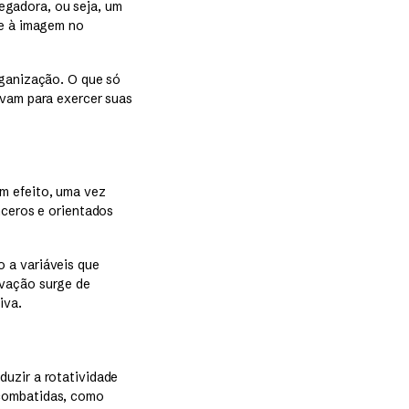
egadora, ou seja, um
 e à imagem no
rganização. O que só
ivam para exercer suas
m efeito, uma vez
nceros e orientados
 a variáveis que
ovação surge de
iva.
duzir a rotatividade
combatidas, como