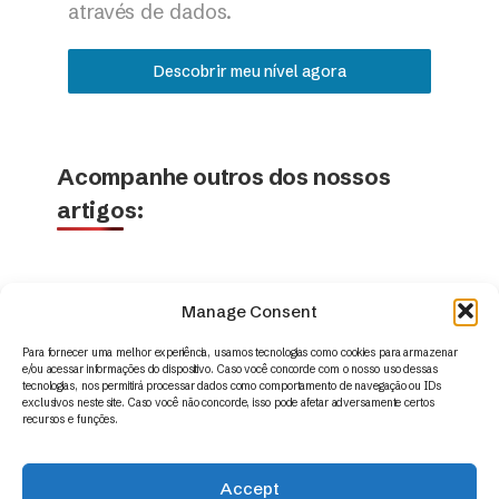
através de dados.
Descobrir meu nível agora
Acompanhe outros dos nossos
artigos:
Manage Consent
Para fornecer uma melhor experiência, usamos tecnologias como cookies para armazenar
e/ou acessar informações do dispositivo. Caso você concorde com o nosso uso dessas
tecnologias, nos permitirá processar dados como comportamento de navegação ou IDs
exclusivos neste site. Caso você não concorde, isso pode afetar adversamente certos
recursos e funções.
Accept
© 2014 – 2026 | Appus HR Analytics – www.appus.com –
contato@appus.com
|