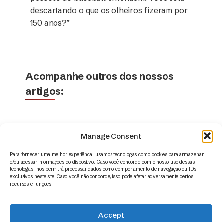
descartando o que os olheiros fizeram por
150 anos?”
Acompanhe outros dos nossos
artigos:
Manage Consent
Para fornecer uma melhor experiência, usamos tecnologias como cookies para armazenar
e/ou acessar informações do dispositivo. Caso você concorde com o nosso uso dessas
tecnologias, nos permitirá processar dados como comportamento de navegação ou IDs
exclusivos neste site. Caso você não concorde, isso pode afetar adversamente certos
recursos e funções.
Accept
© 2014 – 2026 | Appus HR Analytics – www.appus.com –
contato@appus.com
|